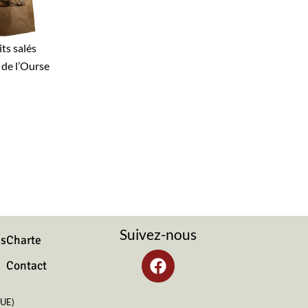
its salés
 de l’Ourse
Suivez-nous
)s
Charte
F
Contact
a
c
(UE)
e