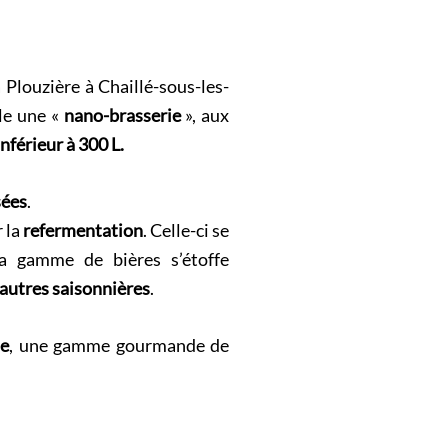
a Plouzière à Chaillé-sous-les-
le une «
nano-brasserie
», aux
nférieur à 300 L.
sées
.
r la
refermentation
. Celle-ci se
La gamme de bières s’étoffe
autres saisonnières
.
se
, une gamme gourmande de