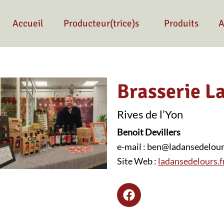
Accueil
Producteur(trice)s
Produits
A
Brasserie La
Rives de l’Yon
Benoit Devillers
e-mail : ben@ladansedelour
Site Web :
ladansedelours.f
F
a
c