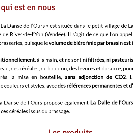
e
 qui est en nous
b
o
o
La Danse de l’Ours » est située dans le petit village de L
k
 Rives-de-l’Yon (Vendée). Il s’agit de ce que l’on appel
rasseries, puisque le
volume de bière finie par brassin est i
ditionnellement
, à la main, et ne sont
ni filtrées, ni pasteuri
eau, des céréales, du houblon, des levures et du sucre, pou
près la mise en bouteille,
sans adjonction de CO2
. 
e couleurs et styles, avec
des références permanentes et d’
La Danse de l’Ours propose également
La Dalle de l’Our
, ces céréales issus du brassage.
Les produits