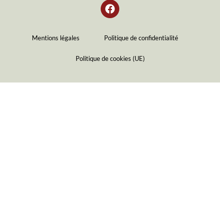
F
a
c
e
Mentions légales
Politique de confidentialité
b
o
o
Politique de cookies (UE)
k